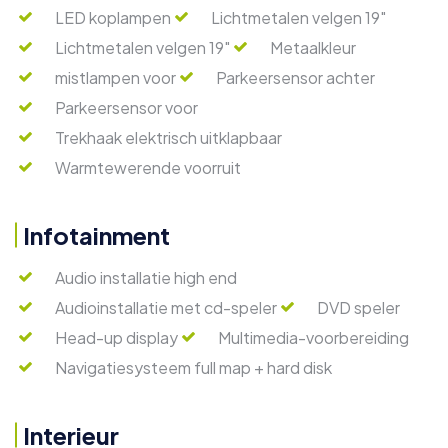
LED koplampen
Lichtmetalen velgen 19"
Lichtmetalen velgen 19"
Metaalkleur
mistlampen voor
Parkeersensor achter
Parkeersensor voor
Trekhaak elektrisch uitklapbaar
Warmtewerende voorruit
Infotainment
Audio installatie high end
Audioinstallatie met cd-speler
DVD speler
Head-up display
Multimedia-voorbereiding
Navigatiesysteem full map + hard disk
Interieur