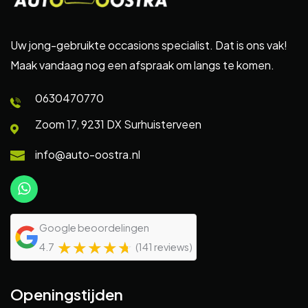
Uw jong-gebruikte occasions specialist. Dat is ons vak!
Maak vandaag nog een afspraak om langs te komen.
0630470770
Zoom 17, 9231 DX Surhuisterveen
info@auto-oostra.nl
Google beoordelingen
☆
★
☆
★
☆
★
☆
★
☆
★
4.7
(141 reviews)
Openingstijden