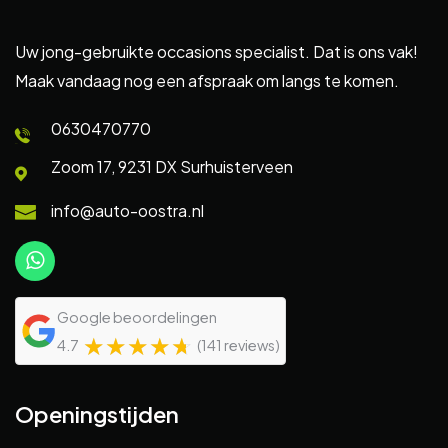
Uw jong-gebruikte occasions specialist. Dat is ons vak!
Maak vandaag nog een afspraak om langs te komen.
0630470770
Zoom 17, 9231 DX Surhuisterveen
info@auto-oostra.nl
Google beoordelingen
☆
★
☆
★
☆
★
☆
★
☆
★
4.7
(141 reviews)
Openingstijden