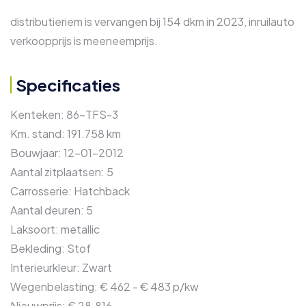
distributieriem is vervangen bij 154 dkm in 2023, inruilauto
verkoopprijs is meeneemprijs.
Specificaties
Kenteken:
86-TFS-3
Km. stand:
191.758 km
Bouwjaar:
12-01-2012
Aantal zitplaatsen:
5
Carrosserie:
Hatchback
Aantal deuren:
5
Laksoort:
metallic
Bekleding:
Stof
Interieurkleur:
Zwart
Wegenbelasting:
€ 462 - € 483 p/kw
Nieuwprijs:
€ 28.816