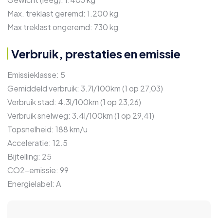
Max. treklast geremd:
1.200 kg
Max treklast ongeremd:
730 kg
Verbruik, prestaties en emissie
Emissieklasse:
5
Gemiddeld verbruik:
3.7l/100km (1 op 27,03)
Verbruik stad:
4.3l/100km (1 op 23,26)
Verbruik snelweg:
3.4l/100km (1 op 29,41)
Topsnelheid:
188 km/u
Acceleratie:
12.5
Bijtelling:
25
CO2-emissie:
99
Energielabel:
A